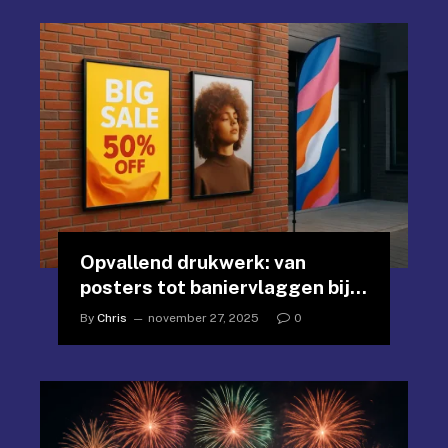
Opvallend drukwerk: van
posters tot baniervlaggen bij
Print.com
By
Chris
november 27, 2025
0