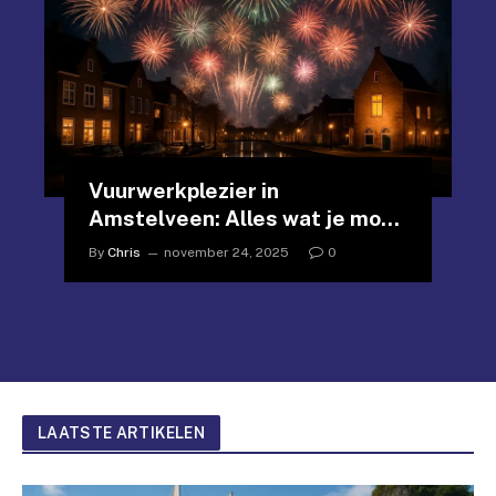
Vuurwerkplezier in
Amstelveen: Alles wat je moet
weten voor een spectaculaire
By
Chris
november 24, 2025
0
jaarwisseling
LAATSTE ARTIKELEN