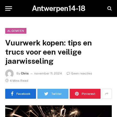
Antwerpen14-18
ALGEMEEN
Vuurwerk kopen: tips en
trucs voor een veilige
jaarwisseling
By
Chris
november 11, 2024
Geen reacties
4 Mins Read
Facebook
Twitter
Pinterest