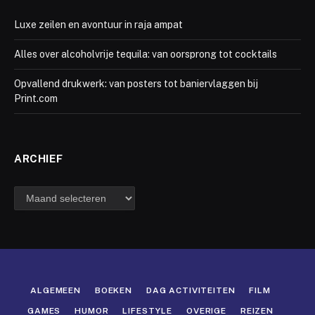
Luxe zeilen en avontuur in raja ampat
Alles over alcoholvrije tequila: van oorsprong tot cocktails
Opvallend drukwerk: van posters tot baniervlaggen bij
Print.com
ARCHIEF
Archief
ALGEMEEN
BOEKEN
DAG ACTIVITEITEN
FILM
GAMES
HUMOR
LIFESTYLE
OVERIGE
REIZEN