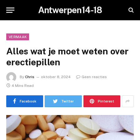
Antwerpen14-18
VERMAAK
Alles wat je moet weten over
erectiepillen
By
Chris
oktober 8, 2024
Geen reacties
4 Mins Read
Facebook
Twitter
Pinterest