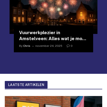
Vuurwerkplezier in
Amstelveen: Alles wat je moet
weten voor een spectaculaire
By
Chris
november 24, 2025
0
jaarwisseling
LAATSTE ARTIKELEN