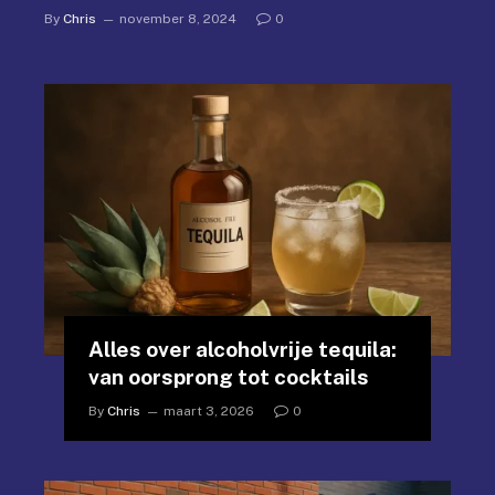
By
Chris
november 8, 2024
0
Alles over alcoholvrije tequila:
van oorsprong tot cocktails
By
Chris
maart 3, 2026
0