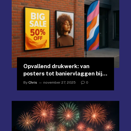
Opvallend drukwerk: van
posters tot baniervlaggen bij
Print.com
By
Chris
november 27, 2025
0